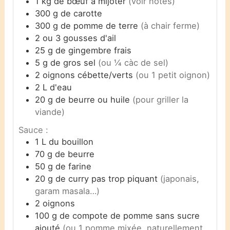
1
kg
de bœuf à mijoter
(voir notes)
300
g
de carotte
300
g
de pomme de terre
(à chair ferme)
2 ou 3
gousses d'ail
25
g
de gingembre frais
5
g
de gros sel
(ou ¼ càc de sel)
2
oignons cébette/verts
(ou 1 petit oignon)
2
L
d'eau
20
g
de beurre ou huile
(pour griller la
viande)
Sauce :
1
L
du bouillon
70
g
de beurre
50
g
de farine
20
g
de curry pas trop piquant
(japonais,
garam masala…)
2
oignons
100
g
de compote de pomme sans sucre
ajouté
(ou 1 pomme mixée, naturellement