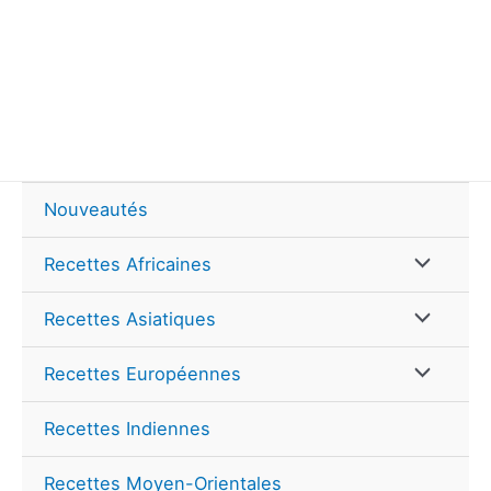
Nouveautés
Permutate
Recettes Africaines
de
Permutate
Recettes Asiatiques
Menu
de
Permutate
Recettes Européennes
Menu
de
Recettes Indiennes
Menu
Recettes Moyen-Orientales