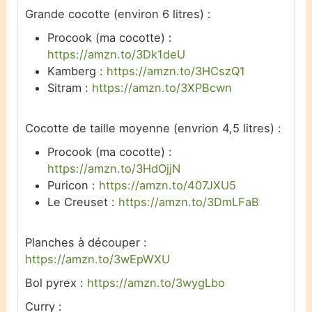
Grande cocotte (environ 6 litres) :
Procook (ma cocotte) :
https://amzn.to/3Dk1deU
Kamberg :
https://amzn.to/3HCszQ1
Sitram :
https://amzn.to/3XPBcwn
Cocotte de taille moyenne (envrion 4,5 litres) :
Procook (ma cocotte) :
https://amzn.to/3HdOjjN
Puricon :
https://amzn.to/407JXU5
Le Creuset :
https://amzn.to/3DmLFaB
Planches à découper :
https://amzn.to/3wEpWXU
Bol pyrex :
https://amzn.to/3wygLbo
Curry :