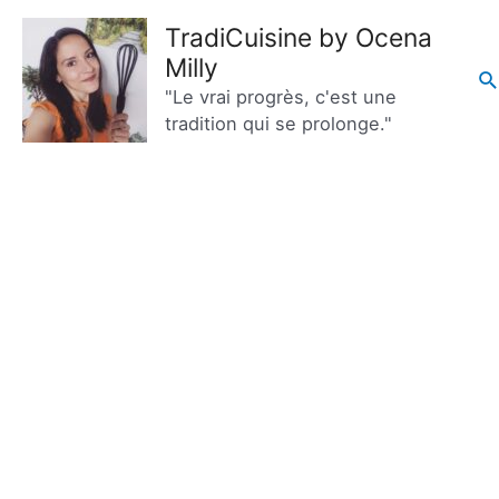
Aller
TradiCuisine by Ocena
au
Milly
R
contenu
"Le vrai progrès, c'est une
tradition qui se prolonge."