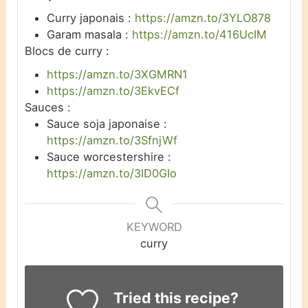
Curry japonais :
https://amzn.to/3YLO878
Garam masala :
https://amzn.to/416UcIM
Blocs de curry :
https://amzn.to/3XGMRN1
https://amzn.to/3EkvECf
Sauces :
Sauce soja japonaise :
https://amzn.to/3SfnjWf
Sauce
worcestershire :
https://amzn.to/3ID0GIo
KEYWORD
curry
Tried this recipe?